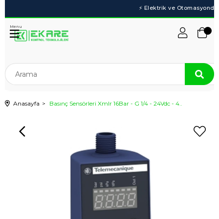
Menu
Anasayfa
Basınç Sensörleri Xmlr 16Bar - G 1/4 - 24Vdc - 4..