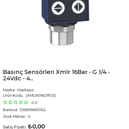
Basınç Sensörleri Xmlr 16Bar - G 1/4 -
24Vdc - 4..
Marka
:
Markasız
(XMLR016G1P25)
0.0
Barkod
:
3389119610742
Stok Miktarı
:
0
₺0,00