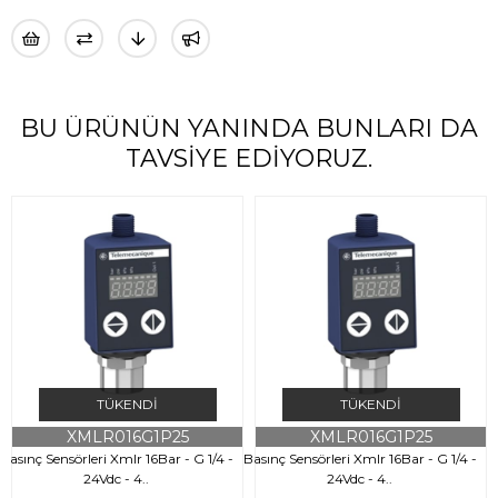
BU ÜRÜNÜN YANINDA BUNLARI DA
TAVSIYE EDIYORUZ.
TÜKENDI
TÜKENDI
XMLR016G1P25
XMLR016G1P25
Basınç Sensörleri Xmlr 16Bar - G 1/4 -
Basınç Sensörleri Xmlr 16Bar - G 1/4 -
B
24Vdc - 4..
24Vdc - 4..