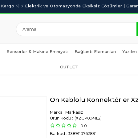
i
Sensörler & Makine Emniyeti
Bağlantı Elemanları
Yazılım
OUTLET
Ön Kablolu Konnektörler Xz 
Marka
:
Markasız
(XZCP0941L2)
0.0
Barkod
:
3389110762891