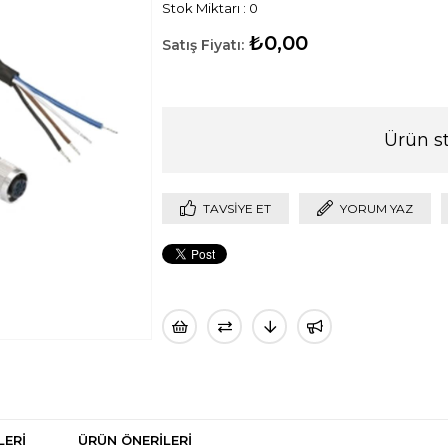
Stok Miktarı
:
0
₺0,00
Ürün s
TAVSIYE ET
YORUM YAZ
LERI
ÜRÜN ÖNERILERI