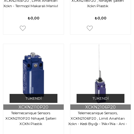
XCKN2145P20 , Limit Anahtarı
XCKN2118P20 , Nihayet Şalteri
Xckn - Termopl Makaralı Manivl
Xckn Plastik
Değ Uzunluk - 1Nk+1Na - Ani - M20
₺0,00
₺0,00
TÜKENDI
TÜKENDI
XCKN2110P20
XCKN2106P20
Telemecanique Sensors
Telemecanique Sensors,
XCKN2110P20 Nihayet Şalteri
XCKN2106P20 , Limit Anahtarı
XCKN Plastik
Xckn - Kedi Bıyığı - 1Nk+1Na - Ani -
M20