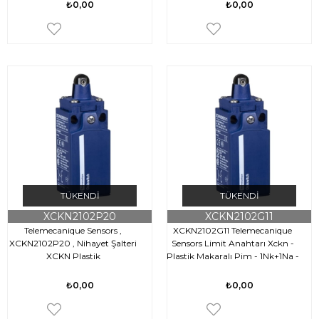
₺0,00
₺0,00
TÜKENDI
TÜKENDI
XCKN2102P20
XCKN2102G11
Telemecanique Sensors ,
XCKN2102G11 Telemecanique
XCKN2102P20 , Nihayet Şalteri
Sensors Limit Anahtarı Xckn -
XCKN Plastik
Plastik Makaralı Pim - 1Nk+1Na -
Ani - Pg11
₺0,00
₺0,00