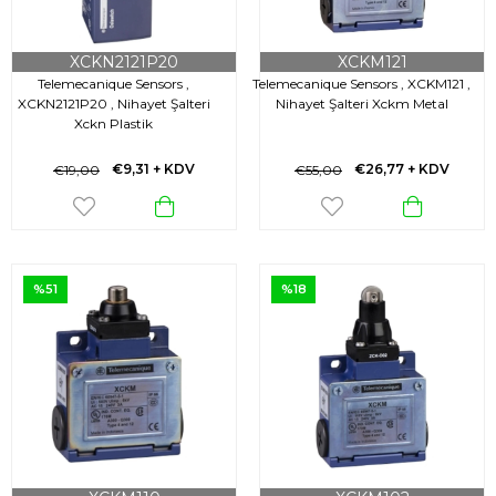
XCKN2121P20
XCKM121
Telemecanique Sensors ,
Telemecanique Sensors , XCKM121 ,
XCKN2121P20 , Nihayet Şalteri
Nihayet Şalteri Xckm Metal
Xckn Plastik
€9,31
+ KDV
€26,77
+ KDV
€19,00
€55,00
%51
%18