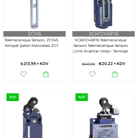
ZCY45
XCKP2145P16
Telemecanique Sensors. ZCY45,
XCKP2145P16 Telemecanique
Nihayet Şalteri Manivelası ZCY
Sensors Telemecanique Sensors
Limit Anahtarı Xckp - Termopl
Makaralı Manivl Değ. Uzunluk -
1Nk+1Na - Ani - M16
₺213,99
+ KDV
€20,22
+ KDV
€41,00
%51
%51