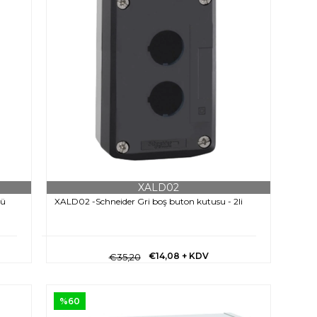
XALD02
lü
XALD02 -Schneider Gri boş buton kutusu - 2li
€14,08
+ KDV
€35,20
%60