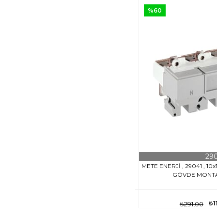
%60
29
METE ENERJİ , 29041 , 1
GÖVDE MONTAJ
₺1
₺291,00