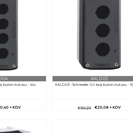
D04
XALD03
ş buton kutusu - 4lü
XALD03 -Schneider Gri boş buton kutusu - 3
0,40
+ KDV
€20,08
+ KDV
€50,20