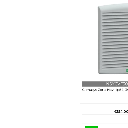
Bara
Kroşe
Kablo Tutucu
Pabuç
İzole Bant
NSYCVF3
Climasys Zorla Havl. Ip54, 
€154,0