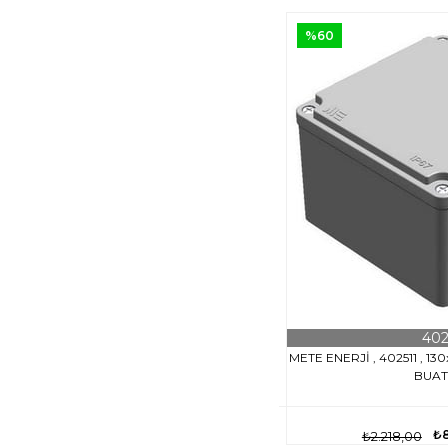
%60
402
METE ENERJİ , 402511 , 1
BUA
₺
₺2.218,00