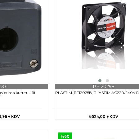
PF12025B
D01
PLASTİM ,PF12025B, PLASTİM AC220/240V 
ş buton kutusu - 1li
₺524,00
+ KDV
9,96
+ KDV
%60