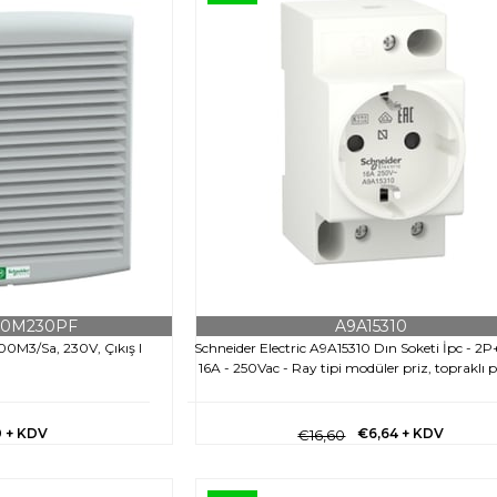
00M230PF
A9A15310
300M3/Sa, 230V, Çıkış I
Schneider Electric A9A15310 Dın Soketi İpc - 2P
16A - 250Vac - Ray tipi modüler priz, topraklı p
0
+ KDV
€6,64
+ KDV
€16,60