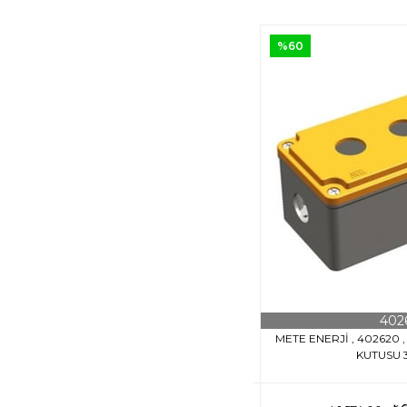
%60
402
METE ENERJİ , 402620 
KUTUSU 