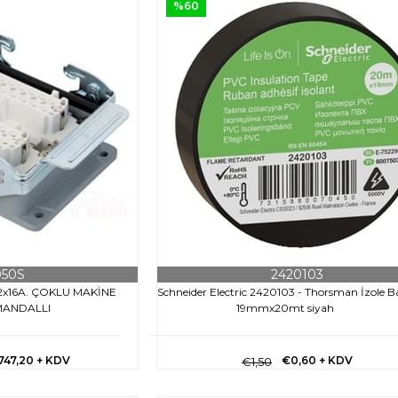
%60
050S
2420103
32x16A. ÇOKLU MAKİNE
Schneider Electric 2420103 - Thorsman İzole B
MANDALLI
19mmx20mt siyah
747,20
+ KDV
€0,60
+ KDV
€1,50