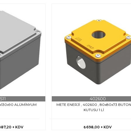
511
402600
30x130x90 ALÜMİNYUM
METE ENERJİ , 402600 , 80x80x73 BUTO
T
KUTUSU 1 Lİ
887,20
+ KDV
₺698,00
+ KDV