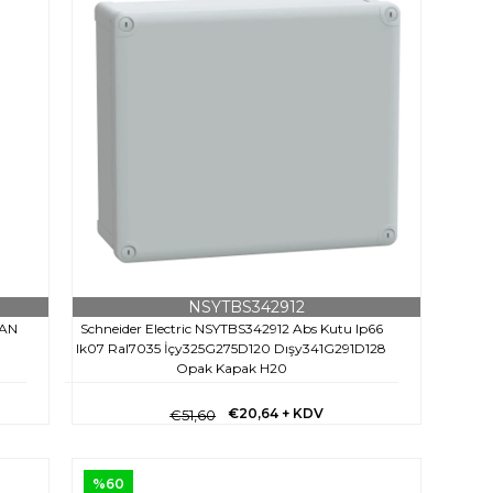
NSYTBS342912
FAN
Schneider Electric NSYTBS342912 Abs Kutu Ip66
Ik07 Ral7035 İçy325G275D120 Dışy341G291D128
Opak Kapak H20
€20,64
+ KDV
€51,60
%60