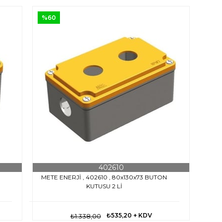
%60
402610
N
METE ENERJİ , 402610 , 80x130x73 BUTON
KUTUSU 2 Lİ
₺535,20
+ KDV
₺1.338,00