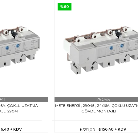
%60
041
29045
0x16A. ÇOKLU UZATMA
METE ENERJİ , 29045 , 24x16A. ÇOKLU UZA
LI 29041
GÖVDE MONTAJLI
16,40
+ KDV
₺156,40
+ KDV
₺391,00