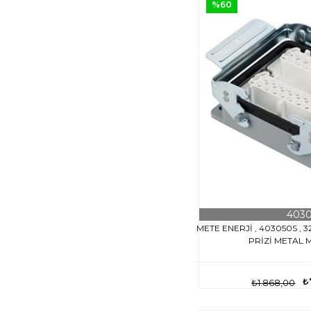
%60
403
METE ENERJİ , 403050S , 
PRİZİ METAL 
₺
₺1.868,00