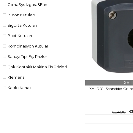
ClimaSys Izgara&Fan
Buton Kutuları
Sigorta Kutuları
Buat Kutuları
Kombinasyon Kutuları
Sanayi Tipi Fiş-Prizler
Çok Kontaklı Makina Fiş Prizleri
Klemens
XAL
Kablo Kanalı
XALD01 -Schneider Gri bo
Kablo Bağı
Numaralama
€
€24,90
Yüksük
Otomat Rayı