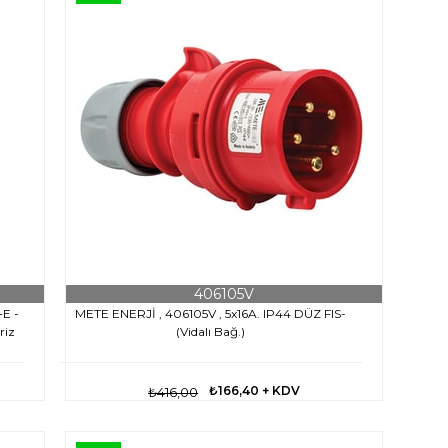
406105V
+E -
METE ENERJİ , 406105V , 5x16A. IP44 DÜZ FIS-
riz
(Vidalı Bağ.)
₺166,40
+ KDV
₺416,00