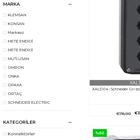
MARKA
KLEMSAN
KONSAN
Markasız
METE ENERJİ
METE ENERJİ
MUTLUSAN
OMRON
ONKA
XAL
OPAXA
XALD04 -Schneider Gri bo
ORTAÇ
SCHNEIDER ELECTRIC
€3
€76,00
KATEGORILER
%60
Konnektörler