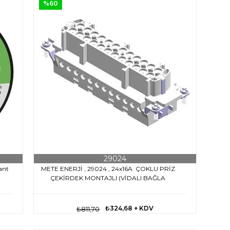
%60
29024
ant
METE ENERJİ , 29024 , 24x16A. ÇOKLU PRİZ
ÇEKİRDEK MONTAJLI (VİDALI BAĞLA
₺324,68
+ KDV
₺811,70