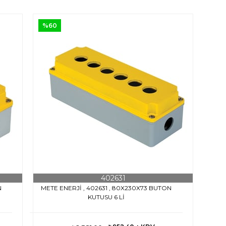
%60
402631
N
METE ENERJİ , 402631 , 80X230X73 BUTON
KUTUSU 6 Lİ