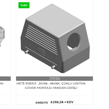
%60
29066
TMA
METE ENERJİ , 29066 , 48x16A. ÇOKLU UZATMA
GÖVDE MONTAJLI YANDAN GİRİŞLİ
₺266,28
+ KDV
₺665,70