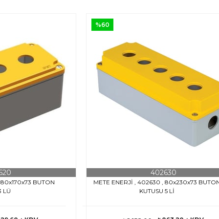
%60
620
402630
, 80x170x73 BUTON
METE ENERJİ , 402630 , 80x230x73 BUTO
3 LÜ
KUTUSU 5 Lİ