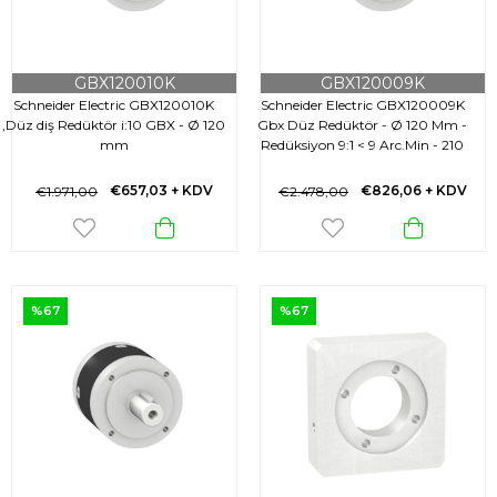
GBX120010K
GBX120009K
Schneider Electric GBX120010K
Schneider Electric GBX120009K
,Düz diş Redüktör i:10 GBX - Ø 120
Gbx Düz Redüktör - Ø 120 Mm -
mm
Redüksiyon 9:1 < 9 Arc.Min - 210
N.M
€657,03
+ KDV
€826,06
+ KDV
€1.971,00
€2.478,00
%67
%67