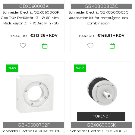
GBX060003K
GBK0800803C
Schneider Electric GBX060003K
Schneider Electric GBK0800803C
Gbx Düz Redüktör i:3 - Ø 60 Mm -
adaptation kit for motor/gear-box
Redüksiyon 3:1 < 10 Arc.Min - 28
combination
N.M
€313,26
+ KDV
€148,81
+ KDV
€940,00
€447,00
%67
%67
TÜKENDI
GBK0600702F
GBX060005K
Schneider Electric GBK0600702F
Schneider Electric GBX060005K