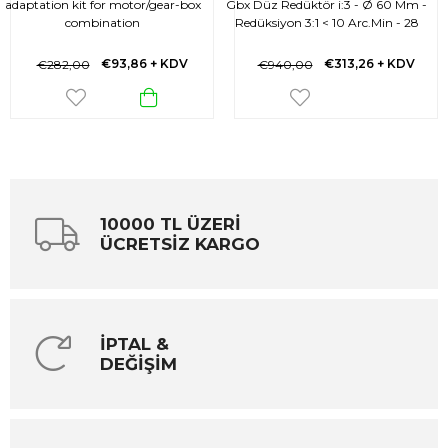
adaptation kit for motor/gear-box
Gbx Düz Redüktör i:3 - Ø 60 Mm -
combination
Redüksiyon 3:1 < 10 Arc.Min - 28
N.M
€93,86
+ KDV
€313,26
+ KDV
€282,00
€940,00
10000 TL ÜZERİ
ÜCRETSİZ KARGO
İPTAL &
DEĞİŞİM