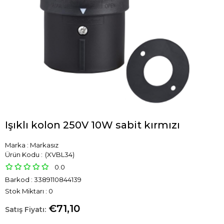
Işıklı kolon 250V 10W sabit kırmızı
Marka
:
Markasız
(XVBL34)
0.0
Barkod
:
3389110844139
Stok Miktarı
:
0
€71,10