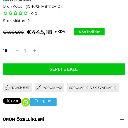
(IC-KP2-1HB17-2V1D)
0.0
Stok Miktarı
:
2
€445,18
€1.064,00
+ KDV
%
58
İndirim
16
TAVSIYE ET
YORUM YAZ
SORULAR (0) VE CEVAPLAR (0)
Telegram
ÜRÜN ÖZELLIKLERI