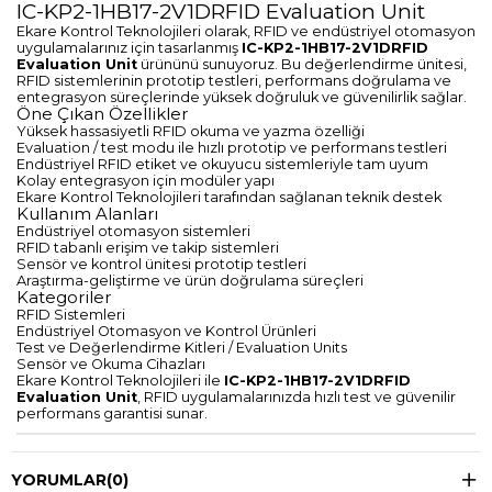
IC-KP2-1HB17-2V1DRFID Evaluation Unit
Ekare Kontrol Teknolojileri olarak, RFID ve endüstriyel otomasyon
uygulamalarınız için tasarlanmış
IC-KP2-1HB17-2V1DRFID
Evaluation Unit
ürününü sunuyoruz. Bu değerlendirme ünitesi,
RFID sistemlerinin prototip testleri, performans doğrulama ve
entegrasyon süreçlerinde yüksek doğruluk ve güvenilirlik sağlar.
Öne Çıkan Özellikler
Yüksek hassasiyetli RFID okuma ve yazma özelliği
Evaluation / test modu ile hızlı prototip ve performans testleri
Endüstriyel RFID etiket ve okuyucu sistemleriyle tam uyum
Kolay entegrasyon için modüler yapı
Ekare Kontrol Teknolojileri tarafından sağlanan teknik destek
Kullanım Alanları
Endüstriyel otomasyon sistemleri
RFID tabanlı erişim ve takip sistemleri
Sensör ve kontrol ünitesi prototip testleri
Araştırma-geliştirme ve ürün doğrulama süreçleri
Kategoriler
RFID Sistemleri
Endüstriyel Otomasyon ve Kontrol Ürünleri
Test ve Değerlendirme Kitleri / Evaluation Units
Sensör ve Okuma Cihazları
Ekare Kontrol Teknolojileri ile
IC-KP2-1HB17-2V1DRFID
Evaluation Unit
, RFID uygulamalarınızda hızlı test ve güvenilir
performans garantisi sunar.
YORUMLAR
(0)