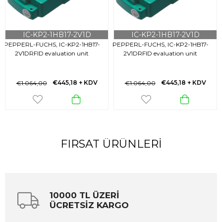
IC-KP2-1HB17-2V1D
IC-KP2-1HB17-2V1D
PEPPERL-FUCHS, IC-KP2-1HB17-
PEPPERL-FUCHS, IC-KP2-1HB17-
2V1DRFID evaluation unit
2V1DRFID evaluation unit
€445,18
+ KDV
€445,18
+ KDV
€1.064,00
€1.064,00
FIRSAT ÜRÜNLERI
10000 TL ÜZERİ
ÜCRETSİZ KARGO