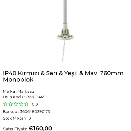
IP40 Kırmızı & Sarı & Yeşil & Mavi ?60mm
Monoblok
Marka
:
Markasız
(XVGB4M)
0.0
Barkod
:
3606480390173
Stok Miktarı
:
0
€160,00