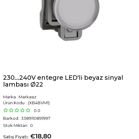
230...240V entegre LED'li beyaz sinyal
lambası Ø22
Marka
:
Markasız
(XB4BVM1)
0.0
Barkod
:
3389110891997
Stok Miktarı
:
0
€18,80