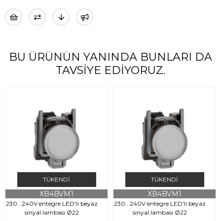
BU ÜRÜNÜN YANINDA BUNLARI DA
TAVSIYE EDIYORUZ.
TÜKENDI
TÜKENDI
XB4BVM1
XB4BVM1
230...240V entegre LED'li beyaz
230...240V entegre LED'li beyaz
sinyal lambası Ø22
sinyal lambası Ø22