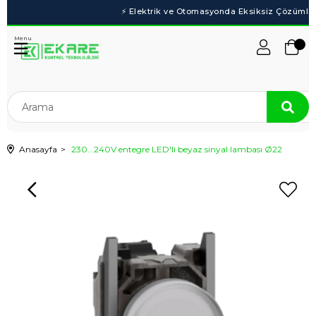
Menu
Anasayfa
230...240V entegre LED'li beyaz sinyal lambası Ø22