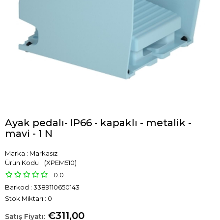
Ayak pedalı- IP66 - kapaklı - metalik -
mavi - 1 N
Marka
:
Markasız
(XPEM510)
0.0
Barkod
:
3389110650143
Stok Miktarı
:
0
€311,00