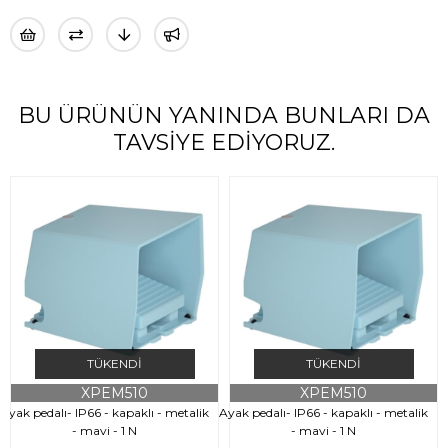
BU ÜRÜNÜN YANINDA BUNLARI DA
TAVSIYE EDIYORUZ.
TÜKENDI
TÜKENDI
XPEM510
XPEM510
Ayak pedalı- IP66 - kapaklı - metalik
Ayak pedalı- IP66 - kapaklı - metalik
A
- mavi - 1 N
- mavi - 1 N