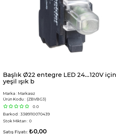
Başlık Ø22 entegre LED 24...120V için
yeşil ışık b
Marka
:
Markasız
(ZBVBG3)
0.0
Barkod
:
3389110070439
Stok Miktarı
:
0
₺0,00