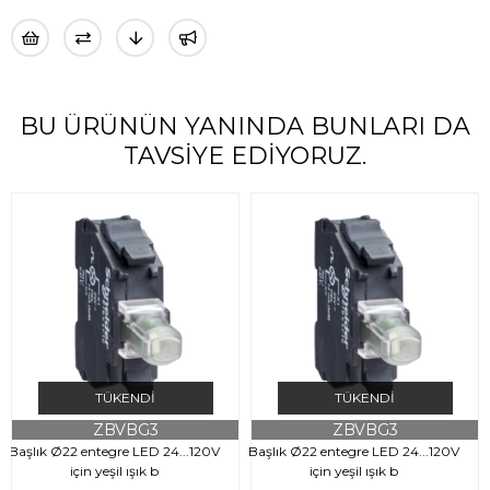
BU ÜRÜNÜN YANINDA BUNLARI DA
TAVSIYE EDIYORUZ.
TÜKENDI
TÜKENDI
ZBVBG3
ZBVBG3
Başlık Ø22 entegre LED 24...120V
Başlık Ø22 entegre LED 24...120V
için yeşil ışık b
için yeşil ışık b