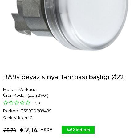
BA9s beyaz sinyal lambası başlığı Ø22
Marka
:
Markasız
(ZB4BV01)
0.0
Barkod
:
3389110889499
Stok Miktarı
:
0
€2,14
€5,70
+ KDV
%
62
İndirim