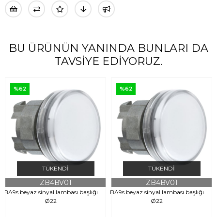
BU ÜRÜNÜN YANINDA BUNLARI DA
TAVSIYE EDIYORUZ.
%62
%62
TÜKENDI
TÜKENDI
ZB4BV01
ZB4BV01
BA9s beyaz sinyal lambası başlığı
BA9s beyaz sinyal lambası başlığı
Ø22
Ø22