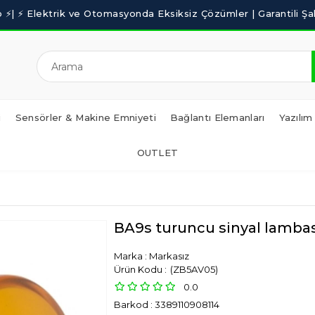
i
Sensörler & Makine Emniyeti
Bağlantı Elemanları
Yazılım
OUTLET
BA9s turuncu sinyal lambas
Marka
:
Markasız
(ZB5AV05)
0.0
Barkod
:
3389110908114