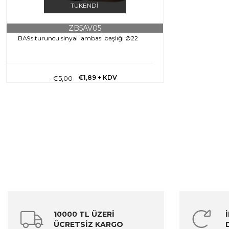
TÜKENDI
ZB5AV05
BA9s turuncu sinyal lambası başlığı Ø22
€1,89
+ KDV
€5,00
10000 TL ÜZERİ
ÜCRETSİZ KARGO