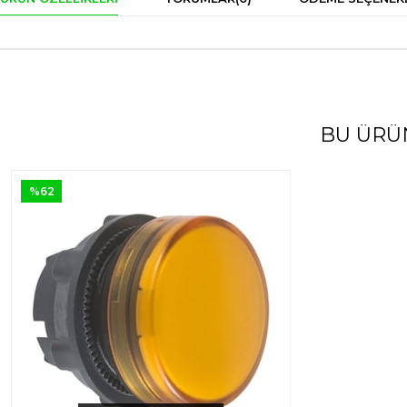
BU ÜRÜ
%62