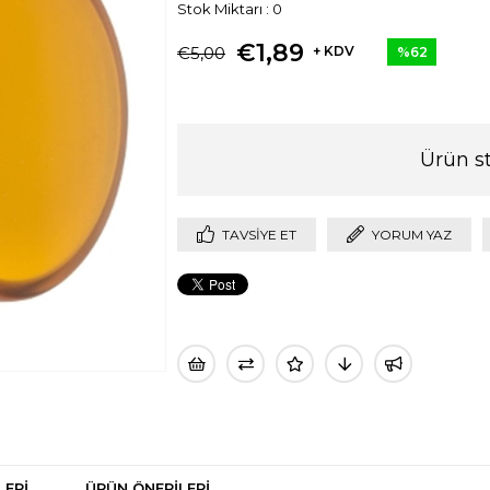
Stok Miktarı
:
0
€1,89
€5,00
+ KDV
%
62
İndirim
Ürün s
TAVSIYE ET
YORUM YAZ
LERI
ÜRÜN ÖNERILERI