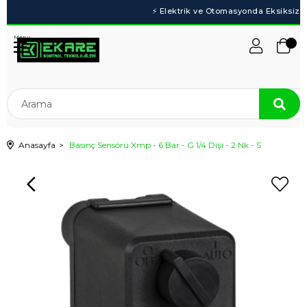
Menu
Anasayfa
Basınç Sensörü Xmp - 6 Bar - G 1/4 Dişi - 2 Nk - S