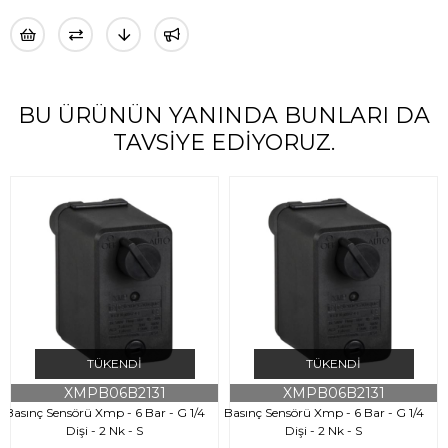
BU ÜRÜNÜN YANINDA BUNLARI DA
TAVSIYE EDIYORUZ.
TÜKENDI
TÜKENDI
XMPB06B2131
XMPB06B2131
Basınç Sensörü Xmp - 6 Bar - G 1/4
Basınç Sensörü Xmp - 6 Bar - G 1/4
Dişi - 2 Nk - S
Dişi - 2 Nk - S