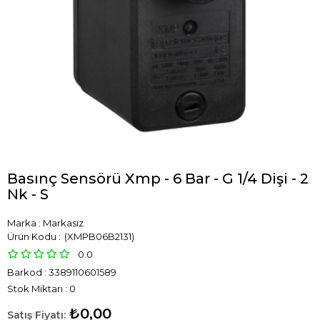
Basınç Sensörü Xmp - 6 Bar - G 1/4 Dişi - 2
Nk - S
Marka
:
Markasız
(XMPB06B2131)
0.0
Barkod
:
3389110601589
Stok Miktarı
:
0
₺0,00