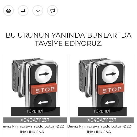
BU ÜRÜNÜN YANINDA BUNLARI DA
TAVSIYE EDIYORUZ.
TÜKENDI
TÜKENDI
XB4BA711237
XB4BA711237
Beyaz kırmızı siyah üçlü buton Ø22
Beyaz kırmızı siyah üçlü buton Ø22
B
1NA+1NK+1NA
1NA+1NK+1NA