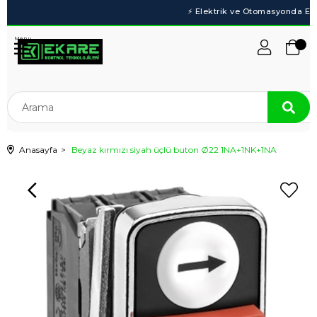
Menu
Anasayfa
Beyaz kırmızı siyah üçlü buton Ø22 1NA+1NK+1NA