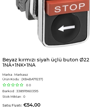
Beyaz kırmızı siyah üçlü buton Ø22
1NA+1NK+1NA
Marka
:
Markasız
(XB4BA711237)
0.0
Barkod
:
3389119603515
Stok Miktarı
:
0
€54,00