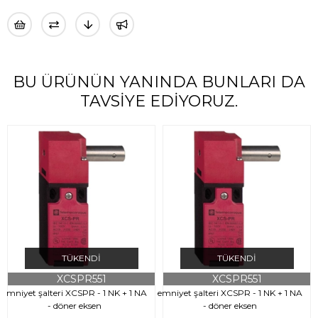
BU ÜRÜNÜN YANINDA BUNLARI DA
TAVSIYE EDIYORUZ.
TÜKENDI
TÜKENDI
XCSPR551
XCSPR551
emniyet şalteri XCSPR - 1 NK + 1 NA
emniyet şalteri XCSPR - 1 NK + 1 NA
e
- döner eksen
- döner eksen