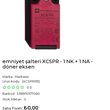
emniyet şalteri XCSPR - 1 NK + 1 NA -
döner eksen
Marka
:
Markasız
(XCSPR551)
0.0
Barkod
:
3389110177060
Stok Miktarı
:
0
₺0,00