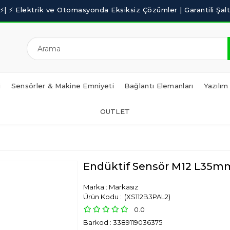
i
Sensörler & Makine Emniyeti
Bağlantı Elemanları
Yazılım
OUTLET
Endüktif Sensör M12 L3
Marka
:
Markasız
(XS112B3PAL2)
0.0
Barkod
:
3389119036375