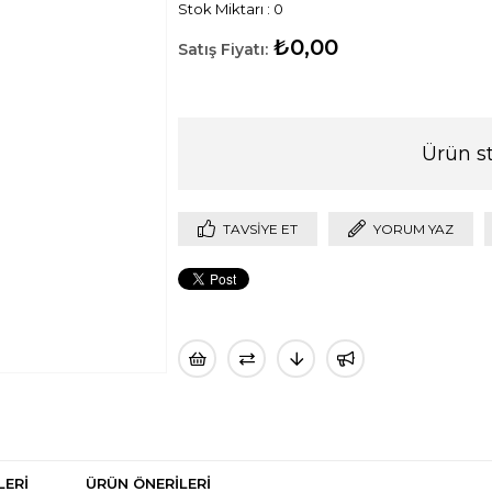
Stok Miktarı
:
0
₺0,00
Ürün s
TAVSIYE ET
YORUM YAZ
LERI
ÜRÜN ÖNERILERI