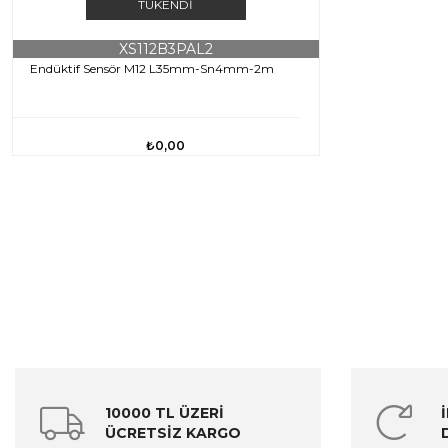
TÜKENDI
XS112B3PAL2
Endüktif Sensör M12 L35mm-Sn4mm-2m
₺0,00
10000 TL ÜZERİ
ÜCRETSİZ KARGO