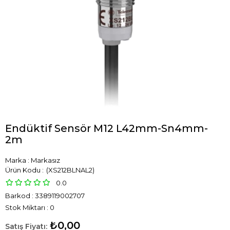
Endüktif Sensör M12 L42mm-Sn4mm-
2m
Marka
:
Markasız
(XS212BLNAL2)
0.0
Barkod
:
3389119002707
Stok Miktarı
:
0
₺0,00