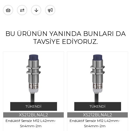
BU ÜRÜNÜN YANINDA BUNLARI DA
TAVSIYE EDIYORUZ.
TÜKENDI
TÜKENDI
XS212BLNAL2
XS212BLNAL2
Endüktif Sensör M12 L42mm-
Endüktif Sensör M12 L42mm-
Sn4mm-2m
Sn4mm-2m