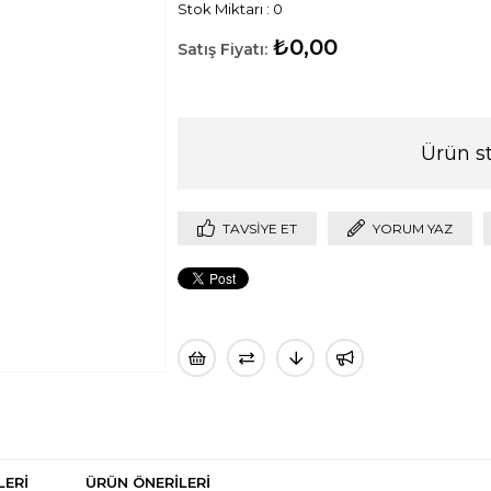
Stok Miktarı
:
0
₺0,00
Ürün s
TAVSIYE ET
YORUM YAZ
LERI
ÜRÜN ÖNERILERI