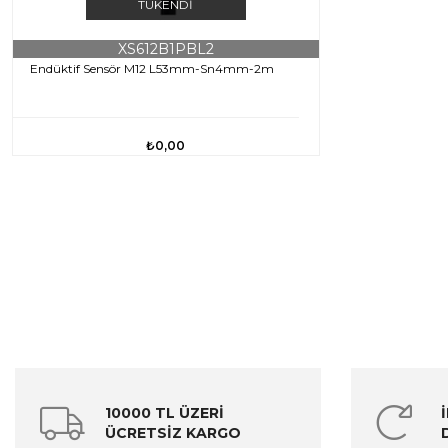
TÜKENDI
XS612B1PBL2
Endüktif Sensör M12 L53mm-Sn4mm-2m
₺0,00
10000 TL ÜZERİ
ÜCRETSİZ KARGO