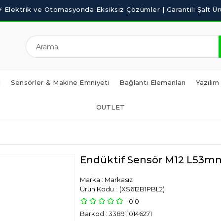
i
Sensörler & Makine Emniyeti
Bağlantı Elemanları
Yazılım
OUTLET
Endüktif Sensör M12 L5
Marka
:
Markasız
(XS612B1PBL2)
0.0
Barkod
:
3389110146271