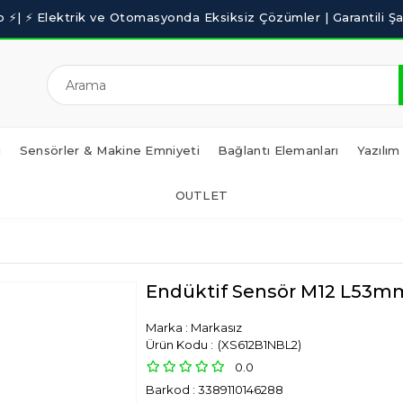
i
Sensörler & Makine Emniyeti
Bağlantı Elemanları
Yazılım
OUTLET
Endüktif Sensör M12 L5
Marka
:
Markasız
(XS612B1NBL2)
0.0
Barkod
:
3389110146288