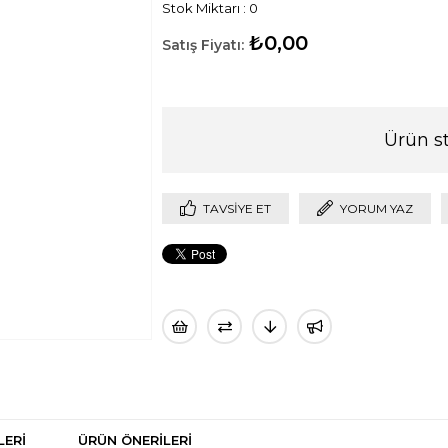
Stok Miktarı
:
0
₺0,00
Ürün s
TAVSIYE ET
YORUM YAZ
LERI
ÜRÜN ÖNERILERI