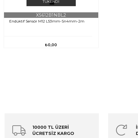
TÜKENDI
XS612B1NBL2
Endüktif Sensör M12 L53mm-Sn4mm-2m
₺0,00
10000 TL ÜZERİ
ÜCRETSİZ KARGO