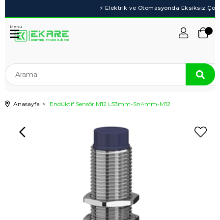
Menu
Anasayfa
Endüktif Sensör M12 L53mm-Sn4mm-M12