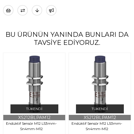
BU ÜRÜNÜN YANINDA BUNLARI DA
TAVSIYE EDIYORUZ.
TÜKENDI
TÜKENDI
XS212BLPAM12
XS212BLPAM12
Endüktif Sensör M12 L53mm-
Endüktif Sensör M12 L53mm-
Sn4mm-M12
Sn4mm-M12