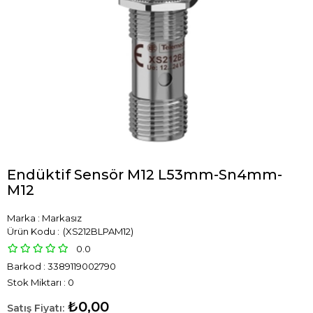
Endüktif Sensör M12 L53mm-Sn4mm-
M12
Marka
:
Markasız
(XS212BLPAM12)
0.0
Barkod
:
3389119002790
Stok Miktarı
:
0
₺0,00