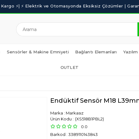
i
Sensörler & Makine Emniyeti
Bağlantı Elemanları
Yazılım
OUTLET
Endüktif Sensör M18 L3
Marka
:
Markasız
(XS518B1PBL2)
0.0
Barkod
:
3389110143843