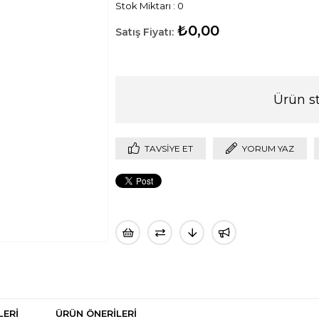
Stok Miktarı
:
0
₺0,00
Ürün s
TAVSIYE ET
YORUM YAZ
LERI
ÜRÜN ÖNERILERI