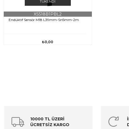
TÜKENDI
XS518B1PBL2
Endüktif Sensör M18 L39mm-Sn5mm-2m
₺0,00
10000 TL ÜZERİ
ÜCRETSİZ KARGO