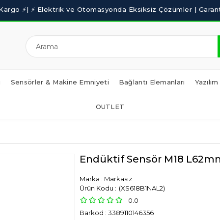
i
Sensörler & Makine Emniyeti
Bağlantı Elemanları
Yazılım
OUTLET
Endüktif Sensör M18 L6
Marka
:
Markasız
(XS618B1NAL2)
0.0
Barkod
:
3389110146356