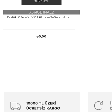
TÜKENDI
XS618B1NAL2
Endüktif Sensör M18 L62mm-Sn8mm-2m
₺0,00
10000 TL ÜZERİ
ÜCRETSİZ KARGO