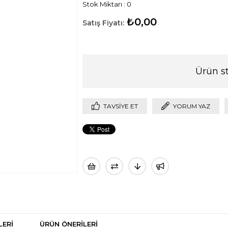
Stok Miktarı
:
0
₺0,00
Ürün s
TAVSIYE ET
YORUM YAZ
LERI
ÜRÜN ÖNERILERI