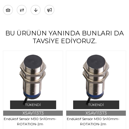
BU ÜRÜNÜN YANINDA BUNLARI DA
TAVSIYE EDIYORUZ.
TÜKENDI
TÜKENDI
XSAV11373
XSAV11373
Endüktif Sensör M30 Sn10mm-
Endüktif Sensör M30 Sn10mm-
ROTATION-2m
ROTATION-2m