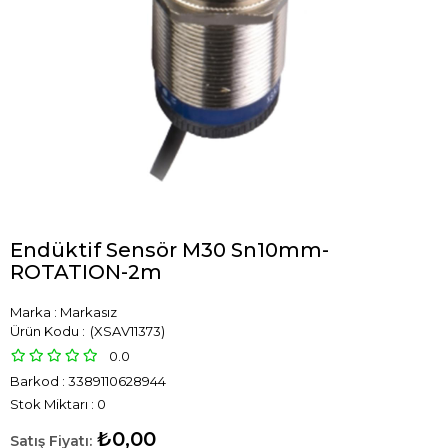
Endüktif Sensör M30 Sn10mm-
ROTATION-2m
Marka
:
Markasız
(XSAV11373)
0.0
Barkod
:
3389110628944
Stok Miktarı
:
0
₺0,00