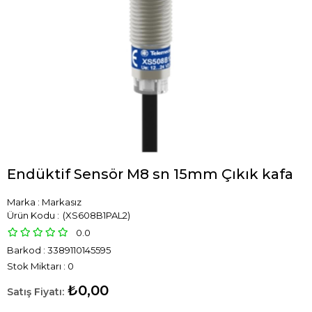
Endüktif Sensör M8 sn 15mm Çıkık kafa
Marka
:
Markasız
(XS608B1PAL2)
0.0
Barkod
:
3389110145595
Stok Miktarı
:
0
₺0,00