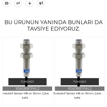
BU ÜRÜNÜN YANINDA BUNLARI DA
TAVSIYE EDIYORUZ.
TÜKENDI
TÜKENDI
XS608B1PAL2
XS608B1PAL2
Endüktif Sensör M8 sn 15mm Çıkık
Endüktif Sensör M8 sn 15mm Çıkık
kafa
kafa