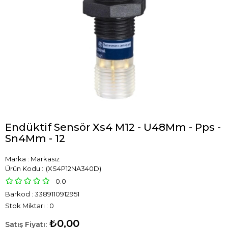
Endüktif Sensör Xs4 M12 - U48Mm - Pps -
Sn4Mm - 12
Marka
:
Markasız
(XS4P12NA340D)
0.0
Barkod
:
3389110912951
Stok Miktarı
:
0
₺0,00