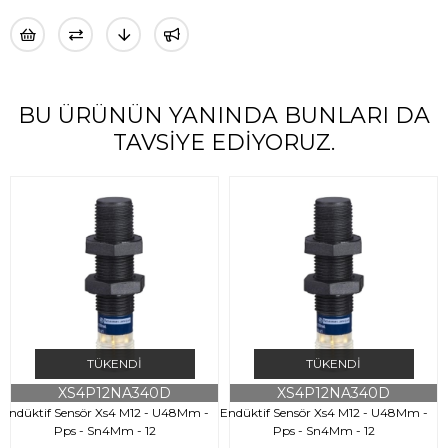
BU ÜRÜNÜN YANINDA BUNLARI DA
TAVSIYE EDIYORUZ.
TÜKENDI
TÜKENDI
XS4P12NA340D
XS4P12NA340D
Endüktif Sensör Xs4 M12 - U48Mm -
Endüktif Sensör Xs4 M12 - U48Mm -
E
Pps - Sn4Mm - 12
Pps - Sn4Mm - 12