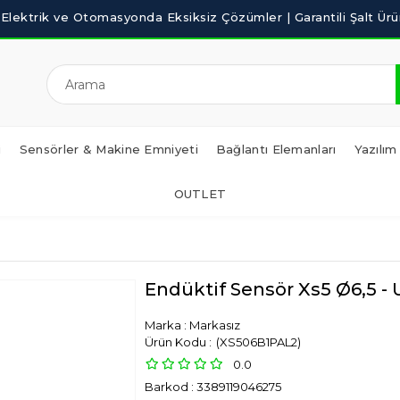
i
Sensörler & Makine Emniyeti
Bağlantı Elemanları
Yazılım
OUTLET
Endüktif Sensör Xs5 Ø6,5 -
Marka
:
Markasız
(XS506B1PAL2)
0.0
Barkod
:
3389119046275