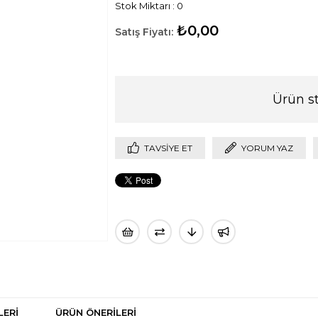
Stok Miktarı
:
0
₺0,00
Ürün s
TAVSIYE ET
YORUM YAZ
LERI
ÜRÜN ÖNERILERI