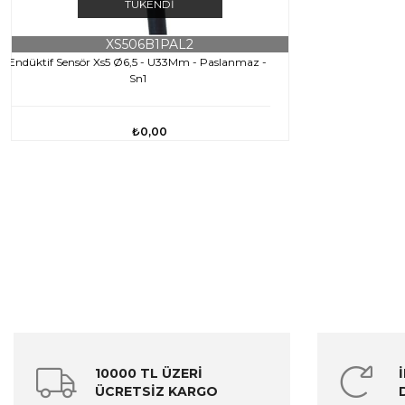
TÜKENDI
XS506B1PAL2
Endüktif Sensör Xs5 Ø6,5 - U33Mm - Paslanmaz -
Sn1
₺0,00
10000 TL ÜZERİ
ÜCRETSİZ KARGO