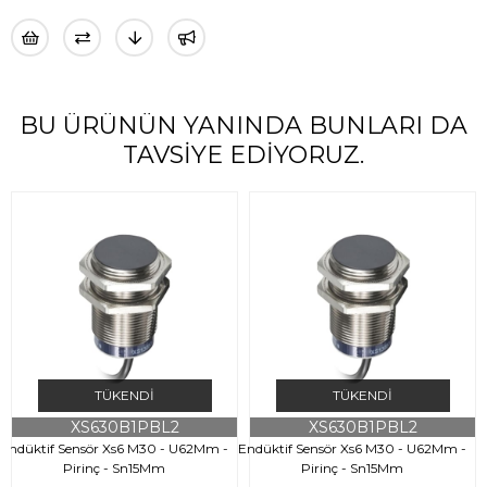
BU ÜRÜNÜN YANINDA BUNLARI DA
TAVSIYE EDIYORUZ.
TÜKENDI
TÜKENDI
XS630B1PBL2
XS630B1PBL2
Endüktif Sensör Xs6 M30 - U62Mm -
Endüktif Sensör Xs6 M30 - U62Mm -
E
Pirinç - Sn15Mm
Pirinç - Sn15Mm