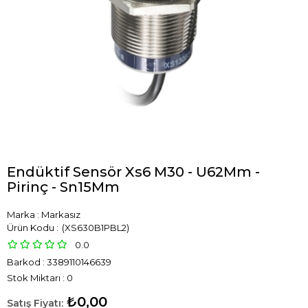
Endüktif Sensör Xs6 M30 - U62Mm -
Pirinç - Sn15Mm
Marka
:
Markasız
(XS630B1PBL2)
0.0
Barkod
:
3389110146639
Stok Miktarı
:
0
₺0,00