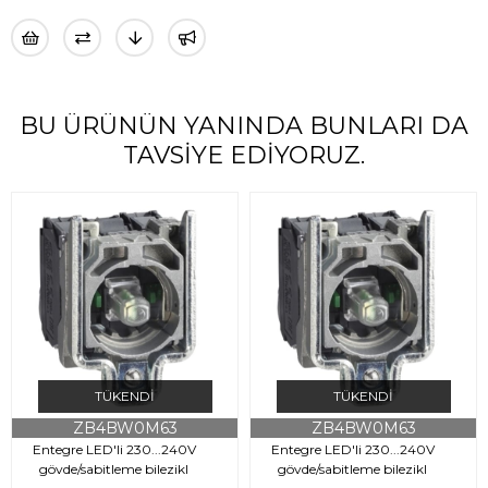
BU ÜRÜNÜN YANINDA BUNLARI DA
TAVSIYE EDIYORUZ.
TÜKENDI
TÜKENDI
ZB4BW0M63
ZB4BW0M63
Entegre LED'li 230...240V
Entegre LED'li 230...240V
gövde/sabitleme bilezikl
gövde/sabitleme bilezikl