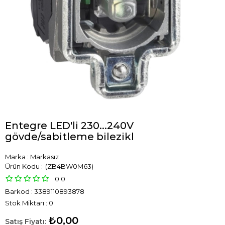
Entegre LED'li 230...240V
gövde/sabitleme bilezikl
Marka
:
Markasız
(ZB4BW0M63)
0.0
Barkod
:
3389110893878
Stok Miktarı
:
0
₺0,00