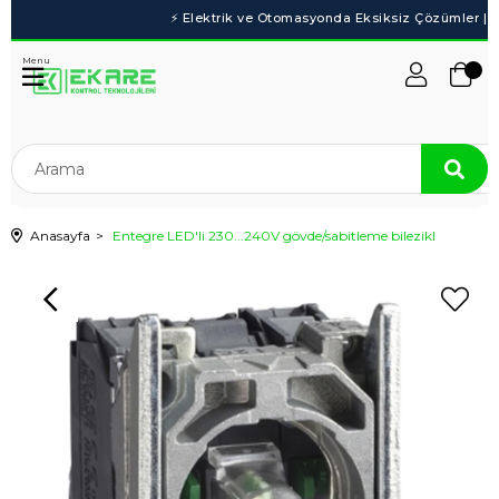
Menu
Anasayfa
Entegre LED'li 230...240V gövde/sabitleme bilezikl