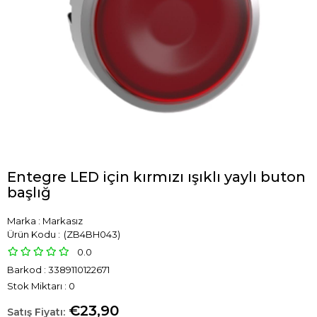
Entegre LED için kırmızı ışıklı yaylı buton
başlığ
Marka
:
Markasız
(ZB4BH043)
0.0
Barkod
:
3389110122671
Stok Miktarı
:
0
€23,90