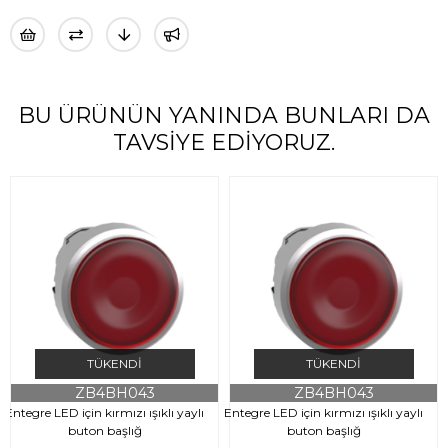
BU ÜRÜNÜN YANINDA BUNLARI DA
TAVSIYE EDIYORUZ.
TÜKENDI
TÜKENDI
ZB4BH043
ZB4BH043
Entegre LED için kırmızı ışıklı yaylı
Entegre LED için kırmızı ışıklı yaylı
buton başlığ
buton başlığ