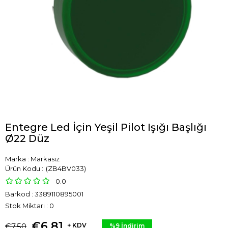
Entegre Led İçin Yeşil Pilot Işığı Başlığı
Ø22 Düz
Marka
:
Markasız
(ZB4BV033)
0.0
Barkod
:
3389110895001
Stok Miktarı
:
0
€6,81
€7,50
+ KDV
%
9
İndirim