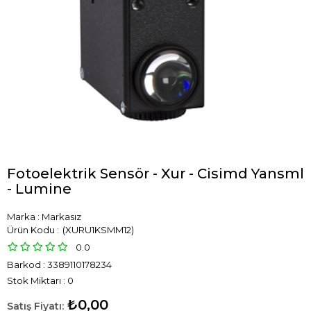
Fotoelektrik Sensör - Xur - Cisimd Yansml
- Lumine
Marka
:
Markasız
(XURU1KSMM12)
0.0
Barkod
:
3389110178234
Stok Miktarı
:
0
₺0,00