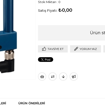
Stok Miktarı
:
0
₺0,00
Ürün s
TAVSIYE ET
YORUM YAZ
LERI
ÜRÜN ÖNERILERI