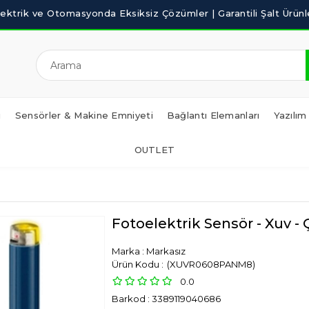
i
Sensörler & Makine Emniyeti
Bağlantı Elemanları
Yazılım
OUTLET
Fotoelektrik Sensör - Xuv - 
Marka
:
Markasız
(XUVR0608PANM8)
0.0
Barkod
:
3389119040686