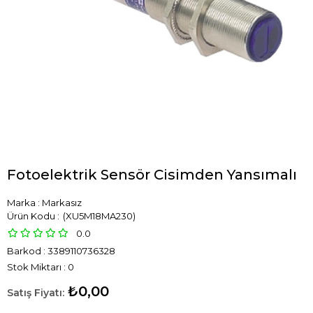
Fotoelektrik Sensör Cisimden Yansımalı
Marka
:
Markasız
(XU5M18MA230)
0.0
Barkod
:
3389110736328
Stok Miktarı
:
0
₺0,00