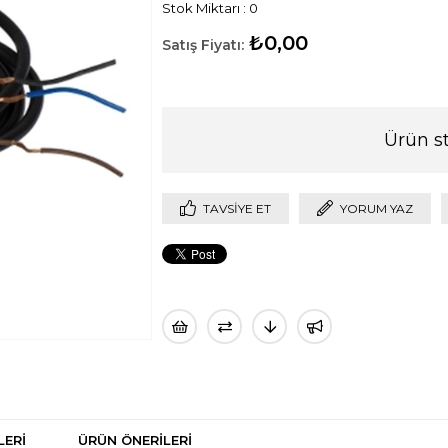
Stok Miktarı
:
0
₺0,00
Ürün s
TAVSIYE ET
YORUM YAZ
LERI
ÜRÜN ÖNERILERI