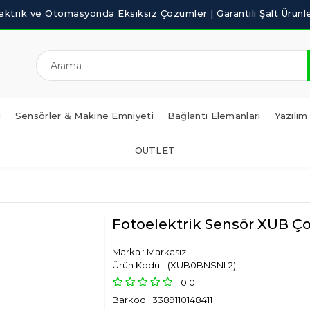
i
Sensörler & Makine Emniyeti
Bağlantı Elemanları
Yazılım
OUTLET
Fotoelektrik Sensör XUB Ç
Marka
:
Markasız
(XUB0BNSNL2)
0.0
Barkod
:
3389110148411