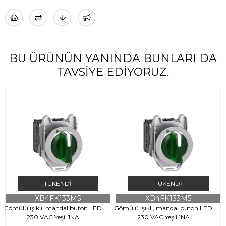
BU ÜRÜNÜN YANINDA BUNLARI DA
TAVSIYE EDIYORUZ.
TÜKENDI
TÜKENDI
XB4FK133M5
XB4FK133M5
Gömülü ışıklı, mandal buton LED
Gömülü ışıklı, mandal buton LED
230 VAC Yeşil 1NA
230 VAC Yeşil 1NA