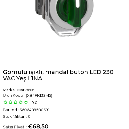
Gömülü ışıklı, mandal buton LED 230
VAC Yeşil 1NA
Marka
:
Markasız
(XB4FK133M5)
0.0
Barkod
:
3606489580391
Stok Miktarı
:
0
€68,50