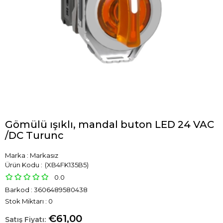
Gömülü ışıklı, mandal buton LED 24 VAC
/DC Turunc
Marka
:
Markasız
(XB4FK135B5)
0.0
Barkod
:
3606489580438
Stok Miktarı
:
0
€61,00