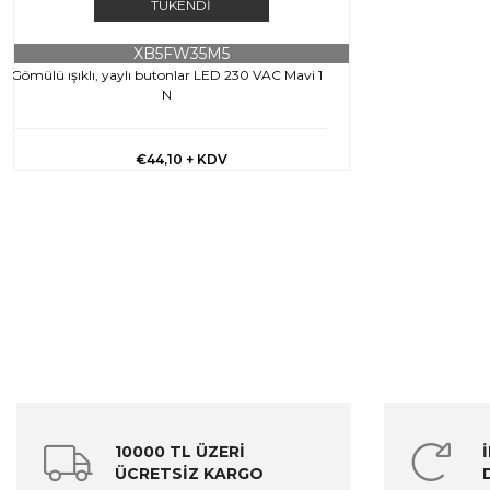
TÜKENDI
XB5FW35M5
Gömülü ışıklı, yaylı butonlar LED 230 VAC Mavi 1
N
€44,10
+ KDV
10000 TL ÜZERİ
ÜCRETSİZ KARGO