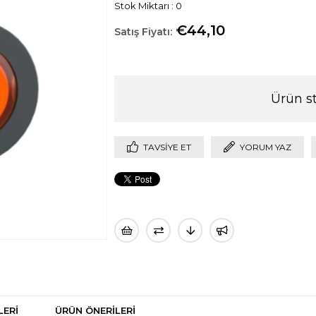
Stok Miktarı
:
0
€44,10
Ürün s
TAVSIYE ET
YORUM YAZ
LERI
ÜRÜN ÖNERILERI