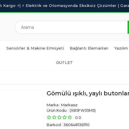
i
Sensörler & Makine Emniyeti
Bağlantı Elemanları
Yazılım
OUTLET
Gömülü ışıklı, yaylı butonla
Marka
:
Markasız
(XB5FW35M5)
0.0
Barkod
:
3606481361110