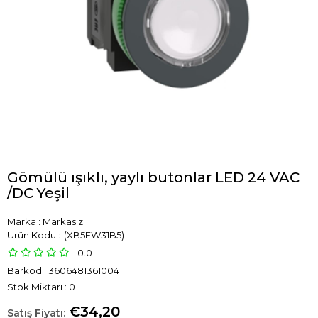
Gömülü ışıklı, yaylı butonlar LED 24 VAC
/DC Yeşil
Marka
:
Markasız
(XB5FW31B5)
0.0
Barkod
:
3606481361004
Stok Miktarı
:
0
€34,20