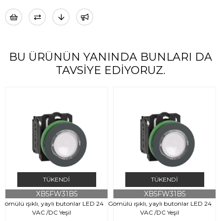
BU ÜRÜNÜN YANINDA BUNLARI DA
TAVSIYE EDIYORUZ.
TÜKENDI
TÜKENDI
XB5FW31B5
XB5FW31B5
Gömülü ışıklı, yaylı butonlar LED 24
Gömülü ışıklı, yaylı butonlar LED 24
G
VAC /DC Yeşil
VAC /DC Yeşil