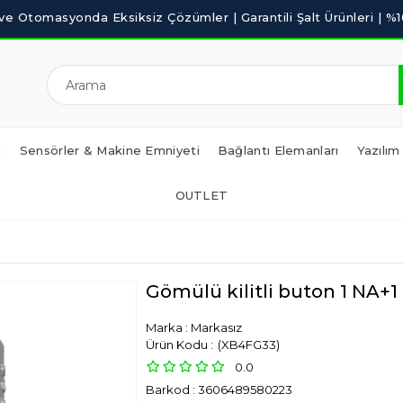
i
Sensörler & Makine Emniyeti
Bağlantı Elemanları
Yazılım
OUTLET
Gömülü kilitli buton 1 NA+1
Marka
:
Markasız
(XB4FG33)
0.0
Barkod
:
3606489580223