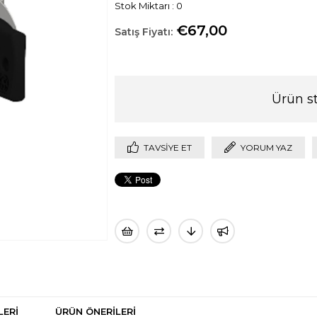
Stok Miktarı
:
0
€67,00
Ürün s
TAVSIYE ET
YORUM YAZ
LERI
ÜRÜN ÖNERILERI