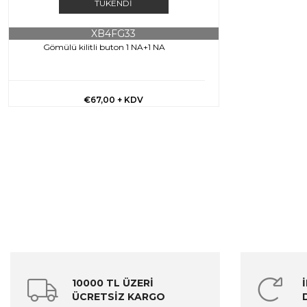
TÜKENDI
XB4FG33
Gömülü kilitli buton 1 NA+1 NA
€67,00
+ KDV
10000 TL ÜZERİ
ÜCRETSİZ KARGO