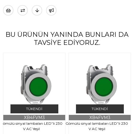
BU ÜRÜNÜN YANINDA BUNLARI DA
TAVSIYE EDIYORUZ.
TÜKENDI
TÜKENDI
XB4FVM3
XB4FVM3
Gömülü sinyal lambaları LED”li 230
Gömülü sinyal lambaları LED”li 230
G
V AC Yeşil
V AC Yeşil