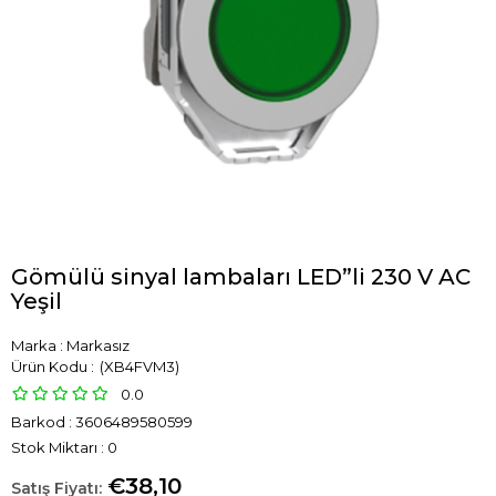
Gömülü sinyal lambaları LED”li 230 V AC
Yeşil
Marka
:
Markasız
(XB4FVM3)
0.0
Barkod
:
3606489580599
Stok Miktarı
:
0
€38,10