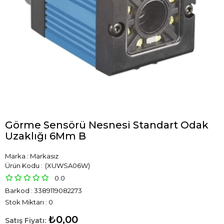
Görme Sensörü Nesnesi Standart Odak
Uzaklığı 6Mm B
Marka
:
Markasız
(XUWSA06W)
0.0
Barkod
:
3389119082273
Stok Miktarı
:
0
₺0,00