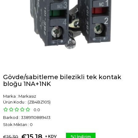
Gövde/sabitleme bilezikli tek kontak
bloğu 1NA+1NK
Marka
:
Markasız
(ZB4BZ105)
0.0
Barkod
:
3389110889413
Stok Miktarı
:
0
€15,18
€15,30
+ KDV
%
1
İndirim