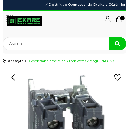
Menu
Anasayfa
Gövde/sabitleme bilezikli tek kontak bloğu 1NA+1NK