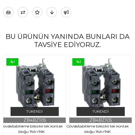
BU ÜRÜNÜN YANINDA BUNLARI DA
TAVSIYE EDIYORUZ.
%1
%1
TÜKENDI
TÜKENDI
ZB4BZ105
ZB4BZ105
Gövde/sabitleme bilezikli tek kontak
Gövde/sabitleme bilezikli tek kontak
G
bloğu 1NA+1NK
bloğu 1NA+1NK