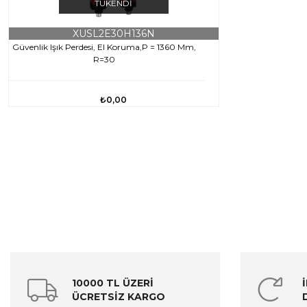
TÜKENDI
XUSL2E30H136N
Güvenlik Işık Perdesi, El Koruma,P = 1360 Mm,
R=30
₺0,00
10000 TL ÜZERİ
ÜCRETSİZ KARGO