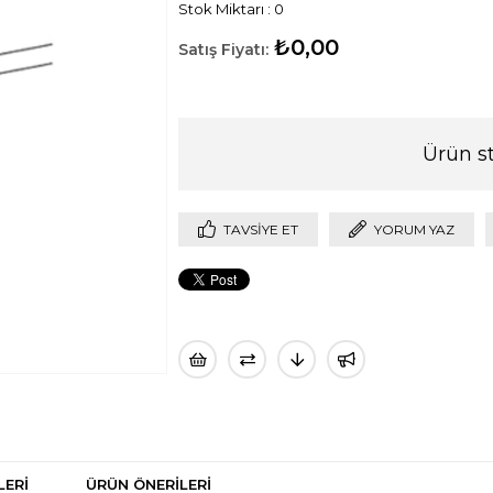
Stok Miktarı
:
0
₺0,00
Ürün s
TAVSIYE ET
YORUM YAZ
LERI
ÜRÜN ÖNERILERI