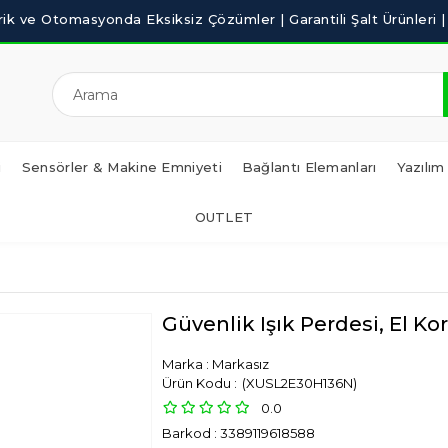
i
Sensörler & Makine Emniyeti
Bağlantı Elemanları
Yazılım
OUTLET
Güvenlik Işık Perdesi, El K
Marka
:
Markasız
(XUSL2E30H136N)
0.0
Barkod
:
3389119618588