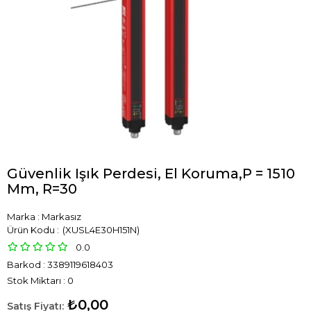
Güvenlik Işık Perdesi, El Koruma,P = 1510
Mm, R=30
Marka
:
Markasız
(XUSL4E30H151N)
0.0
Barkod
:
3389119618403
Stok Miktarı
:
0
₺0,00