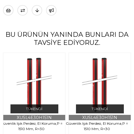
BU ÜRÜNÜN YANINDA BUNLARI DA
TAVSIYE EDIYORUZ.
TÜKENDI
TÜKENDI
XUSL4E30H151N
XUSL4E30H151N
Güvenlik Işık Perdesi, El Koruma,P =
Güvenlik Işık Perdesi, El Koruma,P =
G
1510 Mm, R=30
1510 Mm, R=30