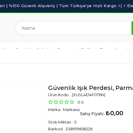
nleri
Sensörler & Makine Emniyeti
Bağlantı Elemanları
Yaz
BLOG
OUTLET
Güvenlik Işık Perdesi, Pa
(XUSL4E14F076N)
0.0
Marka
:
Markasız
₺0,00
Stok Miktarı
:
0
Barkod
:
3389119618229