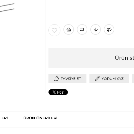
Ürün s
TAVSIYE ET
YORUM YAZ
LERI
ÜRÜN ÖNERILERI