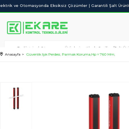
Endüstriyel Otomasyon Ürünleri
Alçak Gerilim /Şalt Ürü
Anasayfa
Güvenlik Işık Perdesi, Parmak Koruma,Hp = 760 Mm,