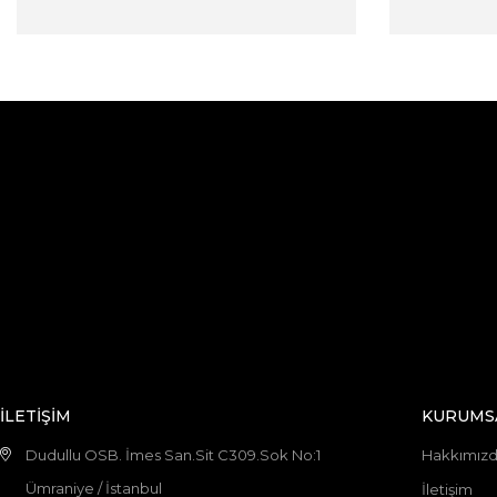
İLETİŞİM
KURUMS
Dudullu OSB. İmes San.Sit C309.Sok No:1
Hakkımız
Ümraniye / İstanbul
İletişim