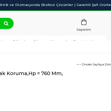
Sepetim
ılım ve Eğitimler
Bilgisayar&Network
Fiyat Listeleri
< < Önceki Sayfaya Dön
rmak Koruma,Hp = 760 Mm,