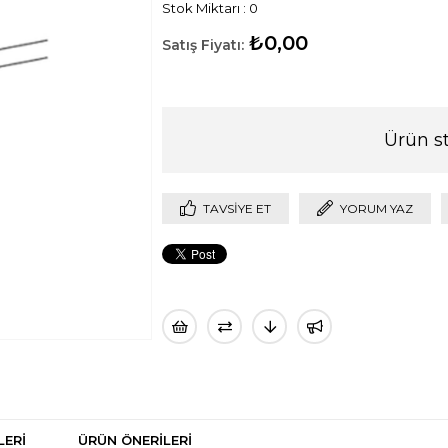
Stok Miktarı
:
0
₺0,00
Ürün s
TAVSIYE ET
YORUM YAZ
LERI
ÜRÜN ÖNERILERI