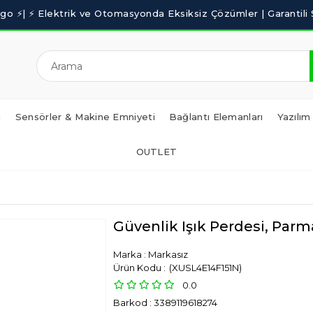
i
Sensörler & Makine Emniyeti
Bağlantı Elemanları
Yazılım
OUTLET
Güvenlik Işık Perdesi, Par
Marka
:
Markasız
(XUSL4E14F151N)
0.0
Barkod
:
3389119618274