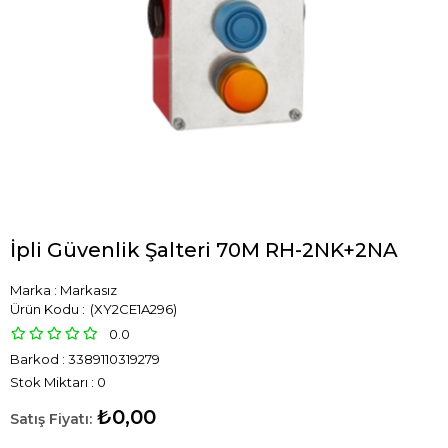
İpli Güvenlik Şalteri 70M RH-2NK+2NA
Marka
:
Markasız
(XY2CE1A296)
0.0
Barkod
:
3389110319279
Stok Miktarı
:
0
₺0,00