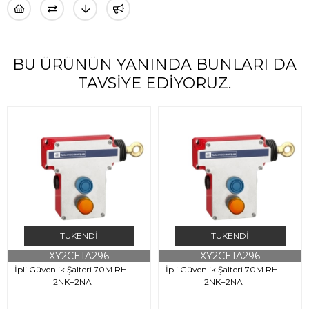
BU ÜRÜNÜN YANINDA BUNLARI DA
TAVSIYE EDIYORUZ.
TÜKENDI
TÜKENDI
XY2CE1A296
XY2CE1A296
İpli Güvenlik Şalteri 70M RH-
İpli Güvenlik Şalteri 70M RH-
2NK+2NA
2NK+2NA