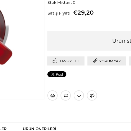
Stok Miktarı
:
0
€29,20
Ürün s
TAVSIYE ET
YORUM YAZ
LERI
ÜRÜN ÖNERILERI