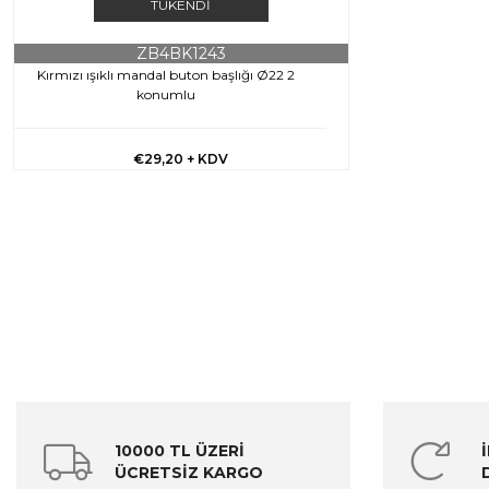
TÜKENDI
ZB4BK1243
Kırmızı ışıklı mandal buton başlığı Ø22 2
konumlu
€29,20
+ KDV
10000 TL ÜZERİ
ÜCRETSİZ KARGO