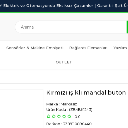
i
Sensörler & Makine Emniyeti
Bağlantı Elemanları
Yazılım
OUTLET
Kırmızı ışıklı mandal buton
Marka
:
Markasız
(ZB4BK1243)
0.0
Barkod
:
3389110890440