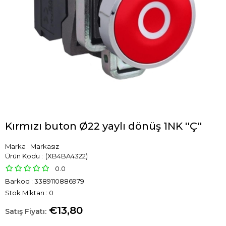
Kırmızı buton Ø22 yaylı dönüş 1NK ''Ç''
Marka
:
Markasız
(XB4BA4322)
0.0
Barkod
:
3389110886979
Stok Miktarı
:
0
€13,80