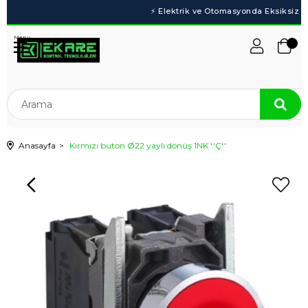
Menu
Anasayfa
Kırmızı buton Ø22 yaylı dönüş 1NK ''Ç''