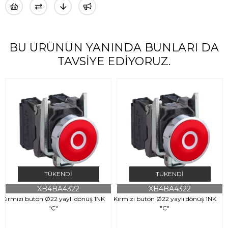
BU ÜRÜNÜN YANINDA BUNLARI DA
TAVSIYE EDIYORUZ.
TÜKENDI
TÜKENDI
XB4BA4322
XB4BA4322
Kırmızı buton Ø22 yaylı dönüş 1NK
Kırmızı buton Ø22 yaylı dönüş 1NK
"Ç"
"Ç"